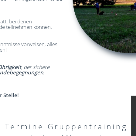
att, bei denen
nde teilnehmen können.
ntnisse vorweisen, alles
en!
ührigkeit
, der sichere
ndebegegnungen
,
 Stelle!
Termine Gruppentraining