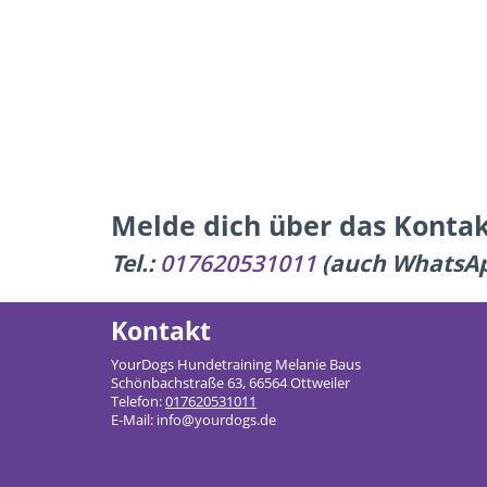
Melde dich über das Kontak
Tel.:
017620531011
(auch WhatsA
Kontakt
YourDogs Hundetraining Melanie Baus
Schönbachstraße 63, 66564 Ottweiler
Telefon:
017620531011
E-Mail: info@yourdogs.de