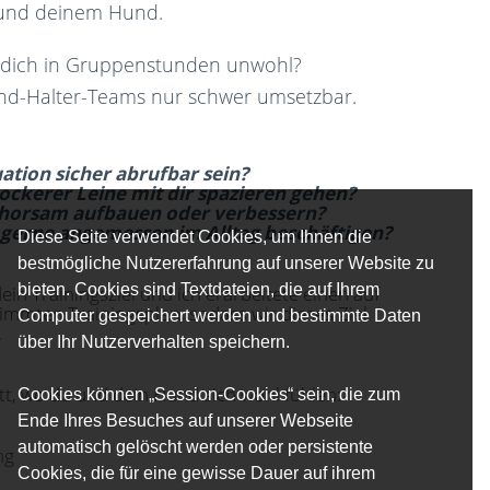
ir und deinem Hund.
st dich in Gruppenstunden unwohl?
und-Halter-Teams nur schwer umsetzbar.
uation sicher abrufbar sein?
lockerer Leine mit dir spazieren gehen?
horsam aufbauen oder verbessern?
gerne angemessen im Alltag beschäftigen?
Diese Seite verwendet Cookies, um Ihnen die
bestmögliche Nutzererfahrung auf unserer Website zu
bieten. Cookies sind Textdateien, die auf Ihrem
n Trainingsziel und ich erarbeitete einen auf
mmten Trainingsplan, sodass wir dieses Ziel
Computer gespeichert werden und bestimmte Daten
.
über Ihr Nutzerverhalten speichern.
tt, wo du und dein Hund sich wohl fühlen:
Cookies können „Session-Cookies“ sein, die zum
Ende Ihres Besuches auf unserer Webseite
automatisch gelöscht werden oder persistente
ng
Cookies, die für eine gewisse Dauer auf ihrem